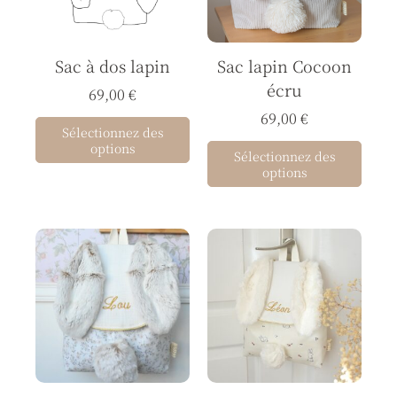
Les
options
Sac à dos lapin
Sac lapin Cocoon
peuvent
écru
être
69,00
€
choisies
69,00
€
Sélectionnez des
sur
options
Sélectionnez des
la
options
page
du
produit