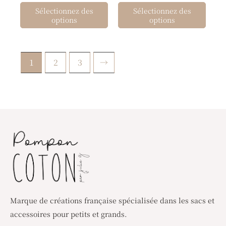
choisies
Sélectionnez des
Sélectionnez des
sur
options
options
la
page
du
1
2
3
→
produit
Marque de créations française spécialisée dans les sacs et
accessoires pour petits et grands.