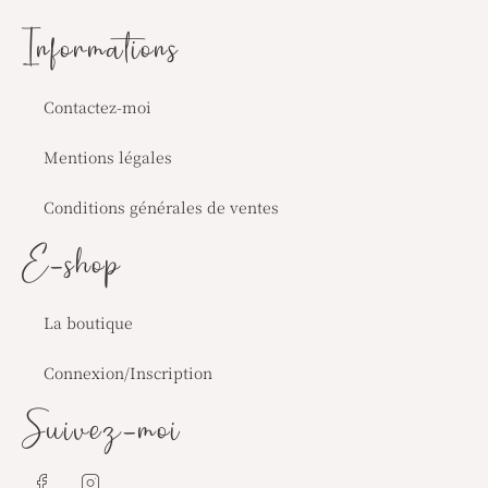
Informations
Contactez-moi
Mentions légales
Conditions générales de ventes
E-shop
La boutique
Connexion/Inscription
Suivez-moi
J
J