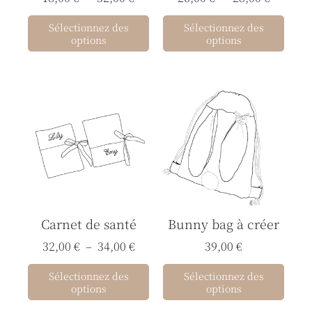
choisies
chois
Sélectionnez des
Sélectionnez des
sur
sur
options
options
la
la
page
page
du
du
Plage
Ce
Ce
de
produit
prod
produit
prod
prix :
a
a
32,00 €
à
plusieurs
plusi
34,00 €
variations.
varia
Les
Les
options
opti
Carnet de santé
Bunny bag à créer
peuvent
peuv
être
être
32,00
€
–
34,00
€
39,00
€
choisies
chois
Sélectionnez des
Sélectionnez des
sur
sur
options
options
la
la