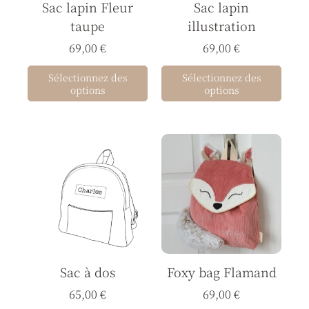
Sac lapin Fleur
Sac lapin
taupe
illustration
69,00
€
69,00
€
Sélectionnez des
Sélectionnez des
options
options
Ce
produit
a
plusieurs
variations.
Les
options
Sac à dos
Foxy bag Flamand
peuvent
être
65,00
€
69,00
€