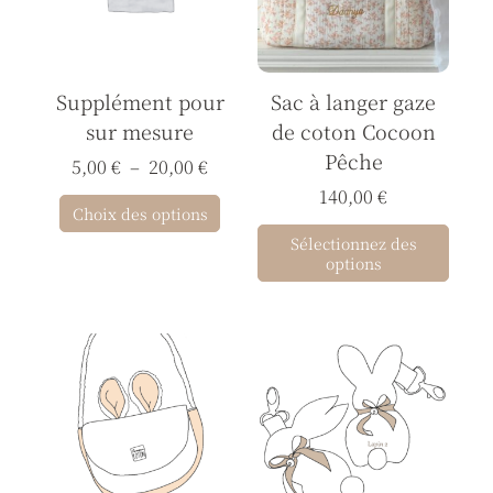
20,00 €
variations.
Les
options
Supplément pour
Sac à langer gaze
peuvent
sur mesure
de coton Cocoon
être
Pêche
choisies
5,00
€
–
20,00
€
sur
140,00
€
Choix des options
la
Sélectionnez des
page
options
du
produit
Ce
Ce
produit
prod
a
a
plusieurs
plusi
variations.
varia