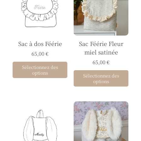
a
plusieurs
variations.
Les
options
Sac à dos Féérie
Sac Féérie Fleur
peuvent
miel satinée
être
65,00
€
choisies
65,00
€
Sélectionnez des
sur
options
Sélectionnez des
la
options
page
du
produit
Ce
produit
a
plusieurs
variations.