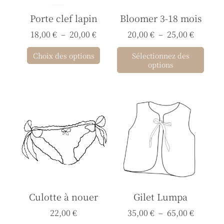
options
opti
Porte clef lapin
Bloomer 3-18 mois
peuvent
peuv
être
être
18,00
€
–
20,00
€
20,00
€
–
25,00
€
choisies
chois
Choix des options
Sélectionnez des
sur
sur
options
la
la
page
page
du
du
Plage
Ce
Ce
de
produit
prod
produit
prod
prix :
a
a
35,00 €
à
plusieurs
plusi
65,00 €
variations.
varia
Les
Les
options
opti
Culotte à nouer
Gilet Lumpa
peuvent
peuv
être
être
22,00
€
35,00
€
–
65,00
€