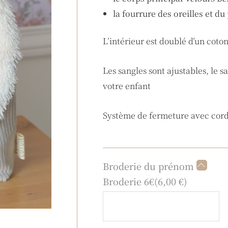
la fourrure des oreilles et 
L’intérieur est doublé d’un coto
Les sangles sont ajustables, le
votre enfant
Système de fermeture avec cord
quantité
Broderie du prénom
de
Broderie 6€
(
6,00
€
)
Sac
lapin
Cocoon