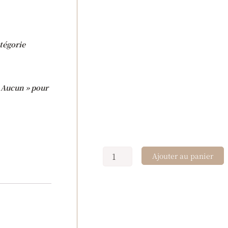
écru
tégorie
 « Aucun » pour
Ajouter au panier