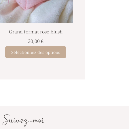
ns
ent
ies
Grand format rose blush
30,00
€
Sélectionnez des options
it
Suivez-moi