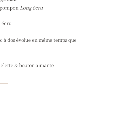
du pompon
Long écru
n écru
 sac à dos évolue en même temps que
elette & bouton aimanté