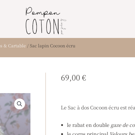
os & Cartable
/ Sac lapin Cocoon écru
69,00
€
Le Sac à dos Cocoon écru est réa
le rabat en double
gaze de c
le corps principal
Velours bei