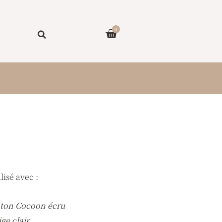
Panier
0
lisé avec :
oton Cocoon écru
ge clair