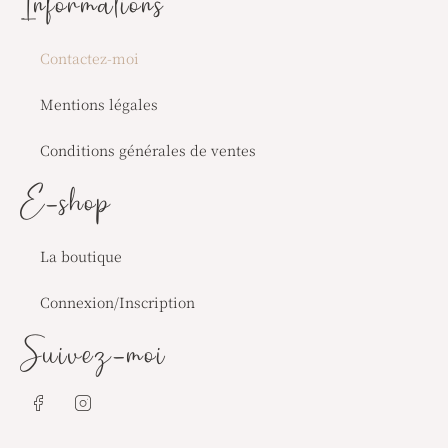
Informations
Contactez-moi
Mentions légales
Conditions générales de ventes
E-shop
La boutique
Connexion/Inscription
Suivez-moi
J
J
k
k
i
i
-
-