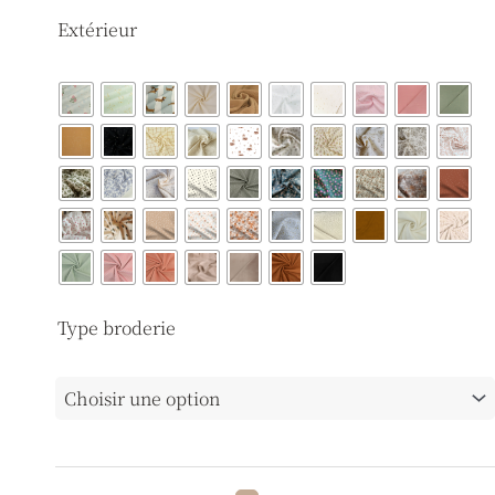
quantité
Extérieur
de
Sac
à
dos
Type broderie