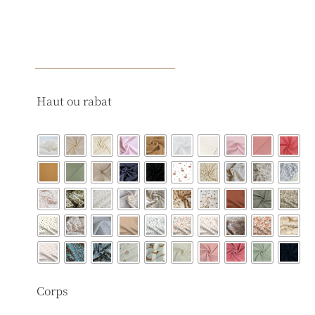
quantité
Haut ou rabat
de
Sac
à
dos
lapin
Corps