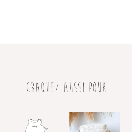
CRAQUEZ AUSSI POUR
Plage
Ce
de
produit
prix :
a