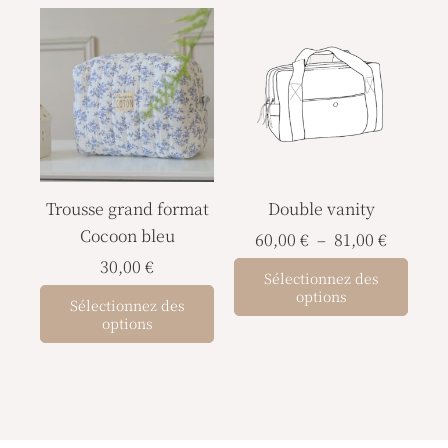
Plage
du
du
Ce
de
produit
prod
prod
prix :
a
60,00 €
à
plusi
81,00 €
varia
Les
opti
Trousse grand format
Double vanity
peuv
Cocoon bleu
être
60,00
€
–
81,00
€
chois
30,00
€
Sélectionnez des
sur
options
Sélectionnez des
la
options
page
du
prod