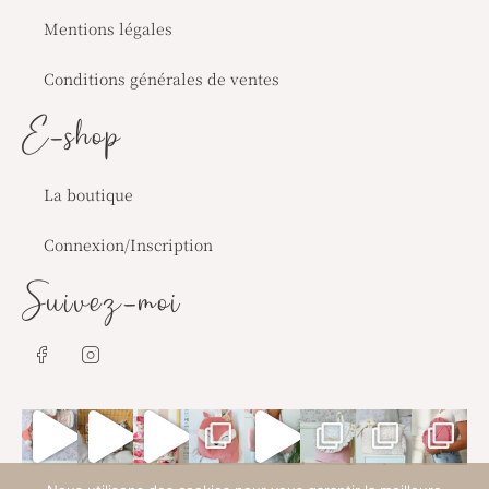
Mentions légales
Conditions générales de ventes
E-shop
La boutique
Connexion/Inscription
Suivez-moi
J
J
k
k
i
i
-
-
f
i
a
n
c
s
e
t