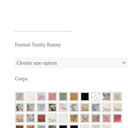
quantité
Format Vanity Bunny
de
Vanity
Bunny
Corps