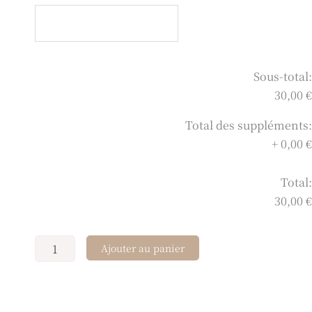
Baby
pompon
Elodie
Sous-total:
30,00 €
Total des suppléments:
+
0,00 €
Total:
30,00 €
Ajouter au panier