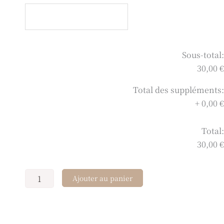
Baby
pompon
Aïden
Sous-total:
30,00 €
Total des suppléments:
+
0,00 €
Total:
30,00 €
Ajouter au panier