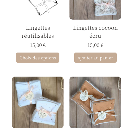
variations.
Les
options
Lingettes
Lingettes cocoon
peuvent
réutilisables
écru
être
choisies
15,00
€
15,00
€
sur
Choix des options
Ajouter au panier
la
page
du
produit