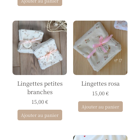
Ajouter au panier
Lingettes petites
Lingettes rosa
branches
15,00
€
15,00
€
Ajouter au panier
Ajouter au panier
Plage
Ce
Ce