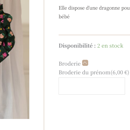
Elle dispose d’une dragonne pour
bébé
quantité
Disponibilité :
2 en stock
de
Trousse
Broderie
Féérie
Broderie du prénom
(
6,00
€
)
Team
time