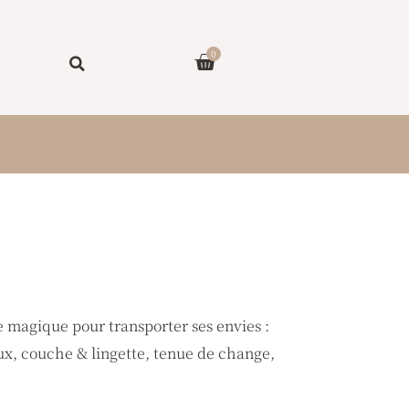
Panier
0
se magique pour transporter ses envies :
ux, couche & lingette, tenue de change,