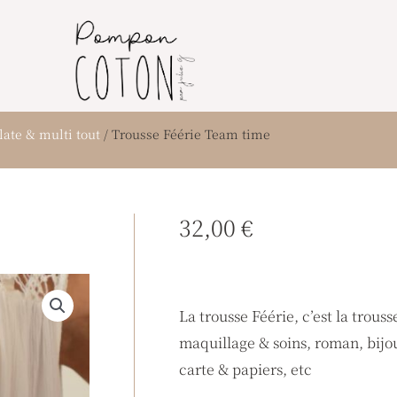
late & multi tout
/ Trousse Féérie Team time
32,00
€
La trousse Féérie, c’est la trous
maquillage & soins, roman, bijo
carte & papiers, etc