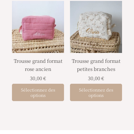
du
du
produit
prod
Trousse grand format
Trousse grand format
rose ancien
petites branches
30,00
€
30,00
€
Sélectionnez des
Sélectionnez des
options
options