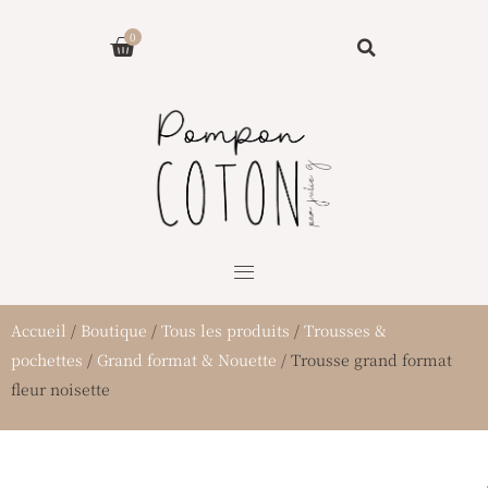
Aller
Panier
0
au
contenu
Accueil
/
Boutique
/
Tous les produits
/
Trousses &
pochettes
/
Grand format & Nouette
/ Trousse grand format
fleur noisette