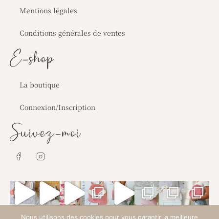
Mentions légales
Conditions générales de ventes
E-shop
La boutique
Connexion/Inscription
Suivez-moi
J
J
k
k
i
i
-
-
f
i
a
n
c
s
e
t
Nous utilisons des cookies pour vous garantir la meilleure