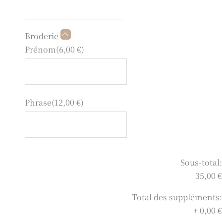
quantité
Broderie
de
Prénom
(
6,00
€
)
Trousse
grand
format
fleur
Phrase
(
12,00
€
)
noisette
Sous-total:
35,00 €
Total des suppléments:
+
0,00 €