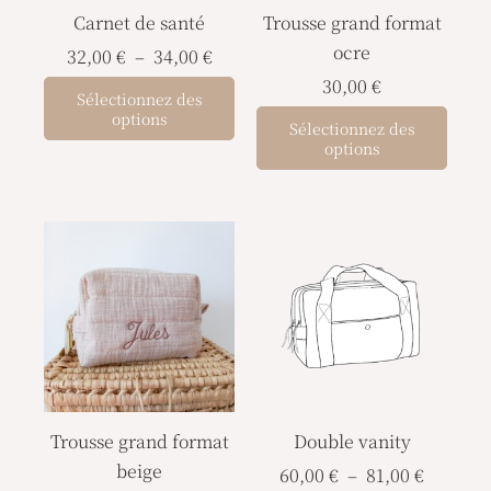
Carnet de santé
Trousse grand format
peuvent
ocre
être
32,00
€
–
34,00
€
choisies
30,00
€
Sélectionnez des
sur
options
Sélectionnez des
la
options
page
du
Plage
produit
Ce
de
prod
prix :
a
60,00 €
à
plusi
81,00 €
varia
Les
opti
Trousse grand format
Double vanity
peuv
beige
être
60,00
€
–
81,00
€