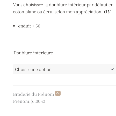
Vous choisissez la doublure intérieur par défaut en
coton blanc ou écru, selon mon appréciation,
OU
enduit + 5€
quantité
Doublure intérieure
de
Trousse
cube
cocoon
écru
Broderie du Prénom
Prénom:
(
6,00
€
)