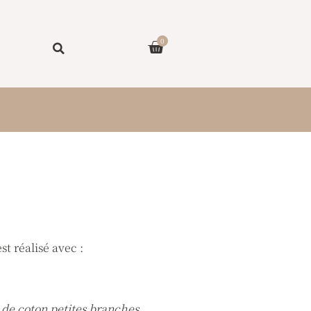
Panier
0
st réalisé avec :
 de coton petites branches