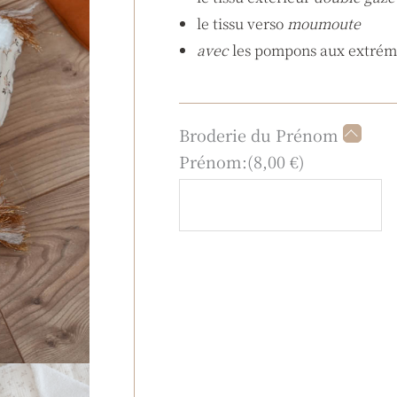
le tissu verso
moumoute
avec
les pompons aux extrém
quantité
Broderie du Prénom
de
Prénom:
(
8,00
€
)
Plaid
branches
moumoute