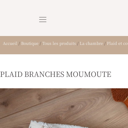
Aller
au
contenu
Accueil
/
Boutique
/
Tous les produits
/
La chambre
/
Plaid et c
PLAID BRANCHES MOUMOUTE