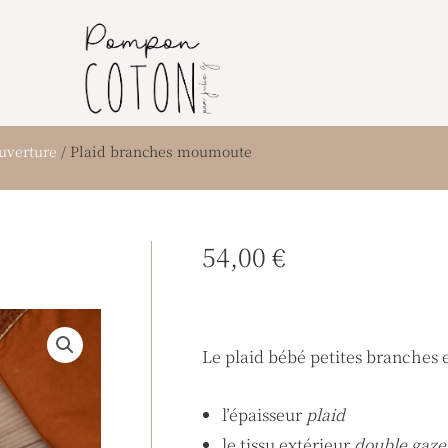
ouverture
/ Plaid branches moumoute
54,00
€
Le plaid bébé petites branches e
l’épaisseur
plaid
le tissu extérieur
double gaze