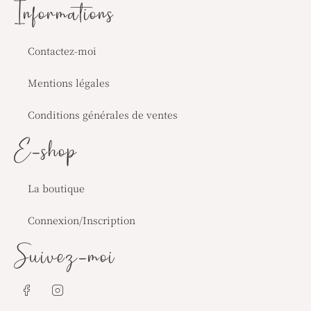
Informations
Contactez-moi
Mentions légales
Conditions générales de ventes
E-shop
La boutique
Connexion/Inscription
Suivez-moi
J
J
k
k
i
i