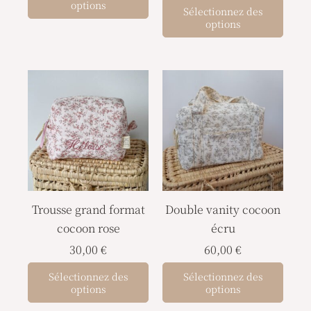
sur
options
Sélectionnez des
la
options
page
du
produit
Trousse grand format
Double vanity cocoon
cocoon rose
écru
30,00
€
60,00
€
Sélectionnez des
Sélectionnez des
options
options