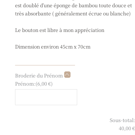
est doublé d’une éponge de bambou toute douce et
très absorbante ( généralement écrue ou blanche)
Le bouton est libre à mon appréciation
Dimension environ 45cm x 70cm
quantité
Broderie du Prénom
de
Prénom:
(
6,00
€
)
Tapis
à
langer
camel
Sous-total:
or
40,00 €