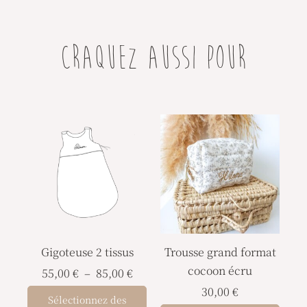
CRAQUEZ AUSSI POUR
Plage
Ce
de
produit
prix :
a
55,00 €
à
plusieurs
85,00 €
variations.
Les
options
Gigoteuse 2 tissus
Trousse grand format
peuvent
cocoon écru
être
55,00
€
–
85,00
€
choisies
30,00
€
Sélectionnez des