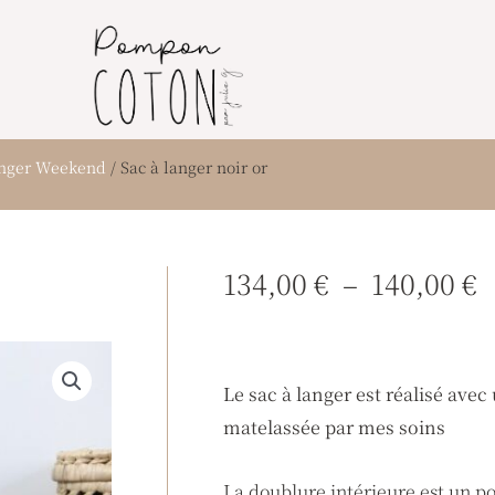
anger Weekend
/ Sac à langer noir or
P
134,00
€
–
140,00
€
d
p
1
Le sac à langer est réalisé ave
à
matelassée par mes soins
1
La doublure intérieure est un p