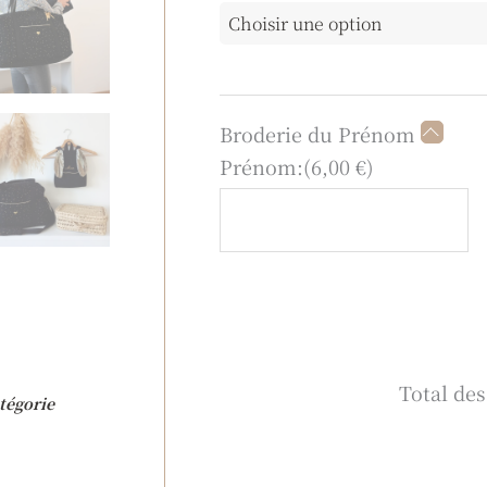
à
langer
noir
or
Broderie du Prénom
Prénom:
(
6,00
€
)
Total de
tégorie