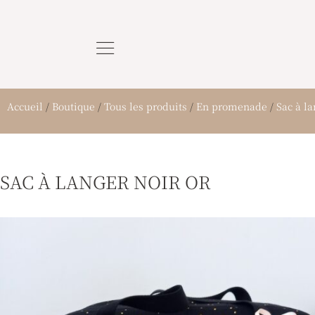
Aller
au
contenu
Accueil
/
Boutique
/
Tous les produits
/
En promenade
/
Sac à l
SAC À LANGER NOIR OR