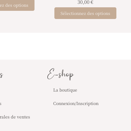
30,00
€
ez des options
Sélectionnez des options
chouchou création sur mesure
fait main couture créatrice bébé création française
création artisanale
cadeau de naissance tout pour bébé
s
E-shop
La boutique
s
Connexion/Inscription
rales de ventes