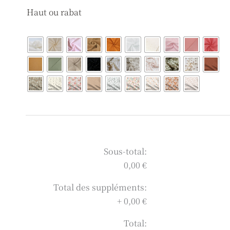
quantité
Haut ou rabat
de
Sac
fourrure
Sous-total:
0,00 €
Total des suppléments:
+
0,00 €
Total: