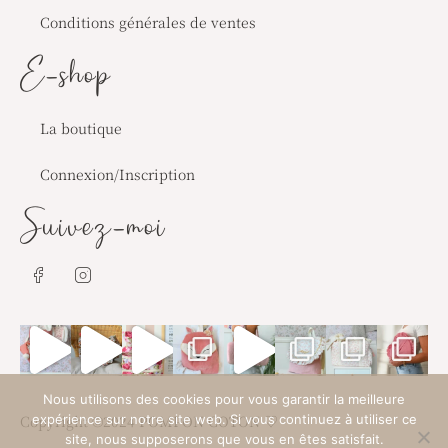
Conditions générales de ventes
E-shop
La boutique
Connexion/Inscription
Suivez-moi
J
J
k
k
i
i
-
-
f
i
a
n
c
s
e
t
Nous utilisons des cookies pour vous garantir la meilleure
b
a
Copyright ©2024 POMPON COTON ♡
expérience sur notre site web. Si vous continuez à utiliser ce
o
g
site, nous supposerons que vous en êtes satisfait.
o
r