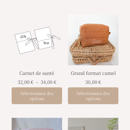
Plage
Ce
de
produit
prix :
a
32,00 €
à
plusieurs
34,00 €
variations.
Les
options
Carnet de santé
Grand format camel
peuvent
être
32,00
€
–
34,00
€
30,00
€
choisies
Sélectionnez des
Sélectionnez des
sur
options
options
la
page
du
produit