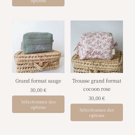
options
page
du
produit
Grand format sauge
Trousse grand format
cocoon rose
30,00
€
30,00
€
Sélectionnez des
options
Sélectionnez des
options