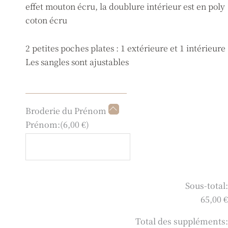
effet mouton écru, la doublure intérieur est en poly
coton écru
2 petites poches plates : 1 extérieure et 1 intérieure
Les sangles sont ajustables
quantité
Broderie du Prénom
de
Prénom:
(
6,00
€
)
Sac
à
dos
moumoute
Sous-total:
65,00 €
Total des suppléments: