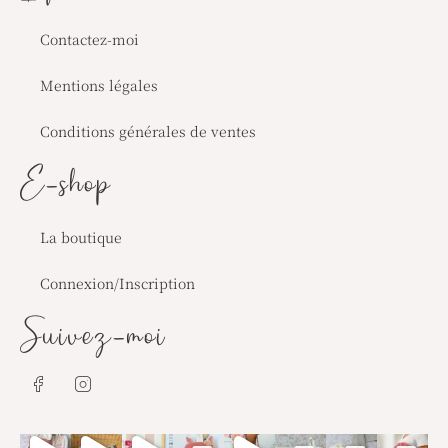
Contactez-moi
Mentions légales
Conditions générales de ventes
E-shop
La boutique
Connexion/Inscription
Suivez-moi
J
J
k
k
i
i
-
-
f
i