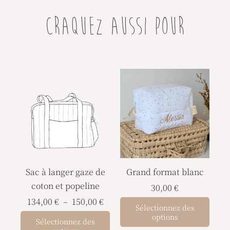
CRAQUEZ AUSSI POUR
Plage
Ce
de
produit
prix :
a
134,00 €
à
plusieurs
150,00 €
variations.
Les
options
Sac à langer gaze de
Grand format blanc
peuvent
coton et popeline
être
30,00
€
choisies
134,00
€
–
150,00
€
Sélectionnez des
sur
options
Sélectionnez des
la