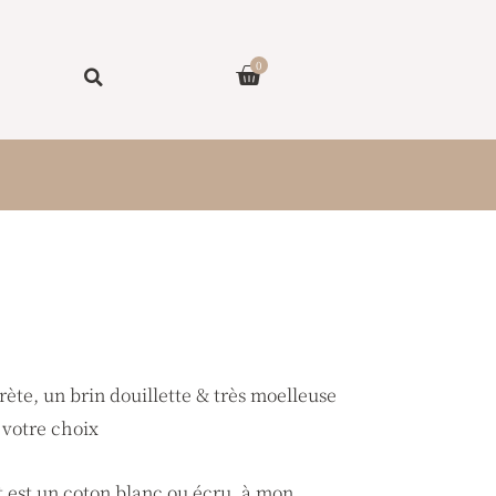
Panier
0
ge
x :
00 €
rète, un brin douillette & très moelleuse
e votre choix
00 €
t est un coton blanc ou écru, à mon