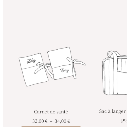
Plage
Ce
de
produit
prix :
32,00 €
a
à
plusieurs
34,00 €
variations.
Les
options
peuvent
être
choisies
Sac à langer
Carnet de santé
sur
po
32,00
€
–
34,00
€
la