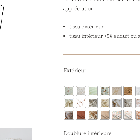
appréciation
tissu extérieur
tissu intérieur +5€ enduit ou 
quantité
Extérieur
de
Trousse
cube
Doublure intérieure