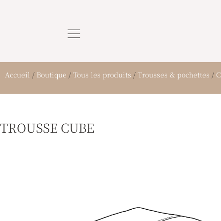
Aller
au
contenu
Accueil
/
Boutique
/
Tous les produits
/
Trousses & pochettes
/
C
TROUSSE CUBE