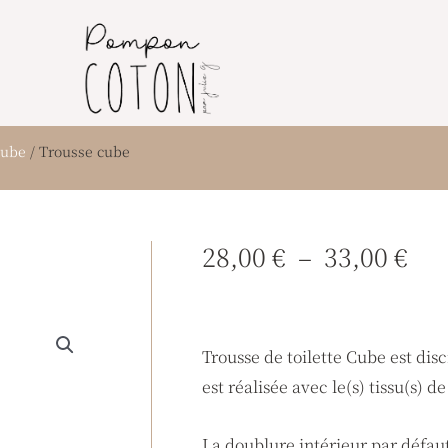
ube
/ Trousse cube
Pla
28,00
€
–
33,00
€
de
pri
28,
Trousse de toilette Cube est disc
à
est réalisée avec le(s) tissu(s) d
33,
La doublure intérieur par défau