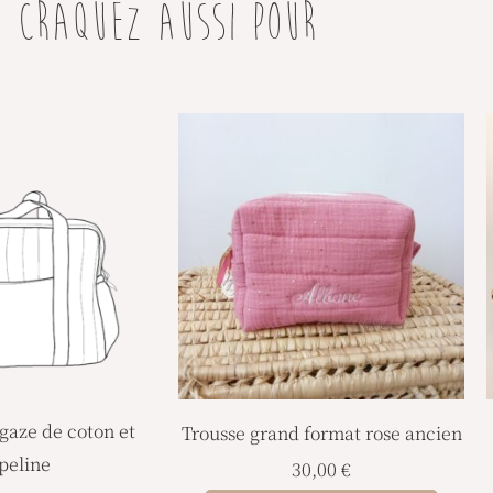
CRAQUEZ AUSSI POUR
Plage
Ce
de
produit
prix :
134,00 €
a
à
plusieurs
150,00 €
variations.
Les
options
peuvent
être
choisies
 gaze de coton et
Trousse grand format rose ancien
sur
peline
30,00
€
la